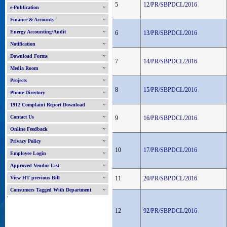
5
12/PR/SBPDCL/2016
e-Publication
Finance & Accounts
Energy Accounting/Audit
6
13/PR/SBPDCL/2016
Notification
Download Forms
7
14/PR/SBPDCL/2016
Media Room
Projects
8
15/PR/SBPDCL/2016
Phone Directory
1912 Complaint Report Download
Contact Us
9
16/PR/SBPDCL/2016
Online Feedback
Privacy Policy
10
17/PR/SBPDCL/2016
Employee Login
Approved Vendor List
View HT previous Bill
11
20/PR/SBPDCL/2016
Consumers Tagged With Department
'
12
92/PR/SBPDCL/2016