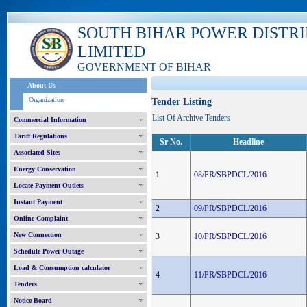
SOUTH BIHAR POWER DISTR
LIMITED
GOVERNMENT OF BIHAR
About Us
Organization
Tender Listing
List Of Archive Tenders
Commercial Information
Tariff Regulations
Sr No.
Headline
Associated Sites
Energy Conservation
1
08/PR/SBPDCL/2016
Locate Payment Outlets
Instant Payment
2
09/PR/SBPDCL/2016
Online Complaint
New Connection
3
10/PR/SBPDCL/2016
Schedule Power Outage
Load & Consumption calculator
4
11/PR/SBPDCL/2016
Tenders
Notice Board