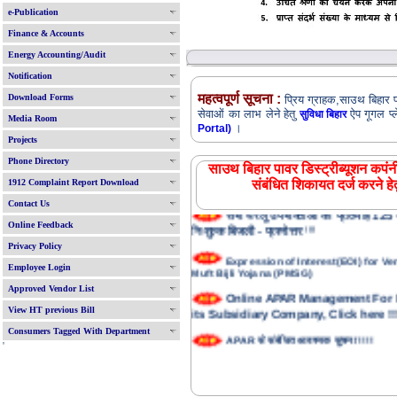
e-Publication
Finance & Accounts
Energy Accounting/Audit
Notification
महत्वपूर्ण सूचना :
Download Forms
प्रिय ग्राहक,साउथ बिहार पाव
सेवाओं का लाभ लेने हेतु
ऐप गूगल प्
सुविधा बिहार
Media Room
।
Portal)
Projects
Phone Directory
साउथ बिहार पावर डिस्ट्रीब्यूशन कपंनी
1912 Complaint Report Download
संबंधित शिकायत दर्ज करने हे
Contact Us
सभी घरेलू उपभोक्ताओं को प्रतिमाह 125 य
निःशुल्क बिजली - प्रश्नोत्तर
!!!!
Online Feedback
Privacy Policy
Expression of Interest(EOI) for 
Muft Bijli Yojana (PMSG)
Employee Login
Approved Vendor List
Online APAR Management For
its Subsidiary Company, Click here !!!
View HT previous Bill
Consumers Tagged With Department
APAR से संबंधित आवश्यक सूचना !!!!
'
For Medical Insurance Registra