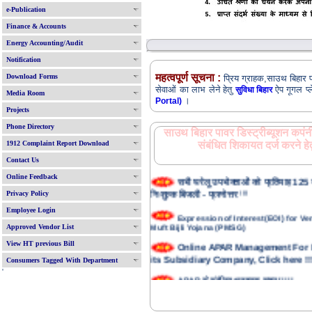
e-Publication
Finance & Accounts
Energy Accounting/Audit
Notification
महत्वपूर्ण सूचना :
Download Forms
प्रिय ग्राहक,साउथ बिहार पाव
सेवाओं का लाभ लेने हेतु
ऐप गूगल प्
सुविधा बिहार
Media Room
।
Portal)
Projects
Phone Directory
साउथ बिहार पावर डिस्ट्रीब्यूशन कपंनी
1912 Complaint Report Download
संबंधित शिकायत दर्ज करने हे
Contact Us
सभी घरेलू उपभोक्ताओं को प्रतिमाह 125 य
Online Feedback
निःशुल्क बिजली - प्रश्नोत्तर
!!!!
Privacy Policy
Employee Login
Expression of Interest(EOI) for 
Muft Bijli Yojana (PMSG)
Approved Vendor List
Online APAR Management For
View HT previous Bill
its Subsidiary Company, Click here !!!
Consumers Tagged With Department
'
APAR से संबंधित आवश्यक सूचना !!!!
For Medical Insurance Registra