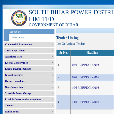
SOUTH BIHAR POWER DISTR
LIMITED
GOVERNMENT OF BIHAR
About Us
Organization
Tender Listing
List Of Archive Tenders
Commercial Information
Tariff Regulations
Sr No.
Headline
Associated Sites
Energy Conservation
1
08/PR/SBPDCL/2016
Locate Payment Outlets
Instant Payment
2
09/PR/SBPDCL/2016
Online Complaint
New Connection
3
10/PR/SBPDCL/2016
Schedule Power Outage
Load & Consumption calculator
4
11/PR/SBPDCL/2016
Tenders
Notice Board