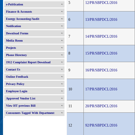
5
12/PR/SBPDCL/2016
e-Publication
Finance & Accounts
Energy Accounting/Audit
6
13/PR/SBPDCL/2016
Notification
Download Forms
7
14/PR/SBPDCL/2016
Media Room
Projects
8
15/PR/SBPDCL/2016
Phone Directory
1912 Complaint Report Download
Contact Us
9
16/PR/SBPDCL/2016
Online Feedback
Privacy Policy
10
17/PR/SBPDCL/2016
Employee Login
Approved Vendor List
View HT previous Bill
11
20/PR/SBPDCL/2016
Consumers Tagged With Department
'
12
92/PR/SBPDCL/2016