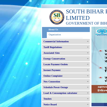
SOUTH BIHAR 
LIMITED
GOVERNMENT OF BI
About Us
Organization
Commercial Information
Tariff Regulations
Associated Sites
Energy Conservation
Locate Payment Outlets
Instant Payment
Online Complaint
New Connection
Schedule Power Outage
Load & Consumption calculator
Tenders
Notice Board