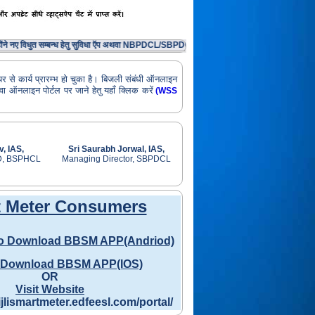
े नए विधुत सम्बन्ध हेतु सुविधा ऍप अथवा NBPDCL/SBPDCL वेब पोर्टल के माध्यम से आवेदन दिया है एवं उन
वेयर से कार्य प्रारम्भ हो चुका है। बिजली संबंधी ऑनलाइन
ा ऑनलाइन पोर्टल पर जाने हेतु यहाँ क्लिक करें
(WSS
v, IAS,
Sri Saurabh Jorwal, IAS,
D, BSPHCL
Managing Director, SBPDCL
 Meter Consumers
to Download BBSM APP(Andriod)
o Download BBSM APP(IOS)
OR
Visit Website
ijlismartmeter.edfeesl.com/portal/