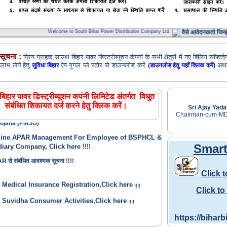
Welcome to South Bihar Power Distribution Company Ltd.
वैसे आवेदनकर्ता जिन्होंन
ण सूचना :
प्रिय ग्राहक,साउथ बिहार पावर डिस्ट्रीब्यूशन कंपनी के सभी क्षेत्रों में नए बिलिंग सॉफ्ट
लाभ लेने हेतु
ऐप गूगल प्ले स्टोर से डाउनलोड करें
अथव
सुविधा बिहार
(डाउनलोड हेतु यहाँ क्लिक करें)
घरेलू उपभोक्ताओं को प्रतिमाह 125 यूनिट तक पूर्ण अनुदान पर
ली - प्रश्नोत्तर
!!!!
हार पावर डिस्ट्रीब्यूशन कपंनी लिमिटेड अंतर्गत विधुत
संबंधित शिकायत दर्ज करने हेतु क्लिक करें।
Sri Ajay Yada
ression of Interest(EOI) for Vendors-PM-Surya Ghar:
Chairman-cum-M
 Yojana (PMSG)
line APAR Management For Employee of BSPHCL &
diary Company, Click here !!!!
Smart
 से संबंधित आवश्यक सूचना !!!!
Click 
 Medical Insurance Registration,Click here
!!!!
Click t
 Suvidha Consumer Activities,Click here
!!!!
idha Service Charter
!!!!
https://biharb