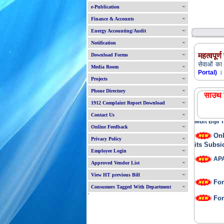
e-Publication
Finance & Accounts
Energy Accounting/Audit
Notification
महत्वपूर्
Download Forms
सेवाओं का 
Media Room
।
Portal)
Projects
सभी 
Phone Directory
निःशुल्क बिज
साउथ बि
1912 Complaint Report Download
Exp
Contact Us
Muft Bijli
Online Feedback
On
Privacy Policy
its Subsi
Employee Login
APAR
Approved Vendor List
View HT previous Bill
For
Consumers Tagged With Department
For
'
Suv