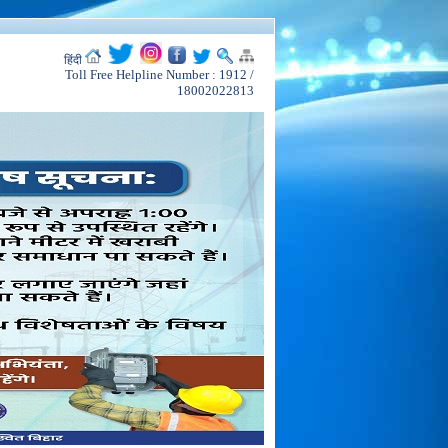
हिंदी
Toll Free Helpline Number : 1912 /
18002022813