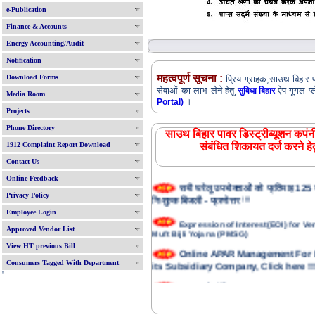
e-Publication
Finance & Accounts
Energy Accounting/Audit
Notification
महत्वपूर्ण सूचना :
Download Forms
प्रिय ग्राहक,साउथ बिहार पाव
सेवाओं का लाभ लेने हेतु
ऐप गूगल प्
सुविधा बिहार
Media Room
।
Portal)
Projects
Phone Directory
साउथ बिहार पावर डिस्ट्रीब्यूशन कपंनी
1912 Complaint Report Download
संबंधित शिकायत दर्ज करने हे
Contact Us
Online Feedback
सभी घरेलू उपभोक्ताओं को प्रतिमाह 125 य
निःशुल्क बिजली - प्रश्नोत्तर
!!!!
Privacy Policy
Employee Login
Expression of Interest(EOI) for 
Muft Bijli Yojana (PMSG)
Approved Vendor List
View HT previous Bill
Online APAR Management For
its Subsidiary Company, Click here !!!
Consumers Tagged With Department
'
APAR से संबंधित आवश्यक सूचना !!!!
For Medical Insurance Registra